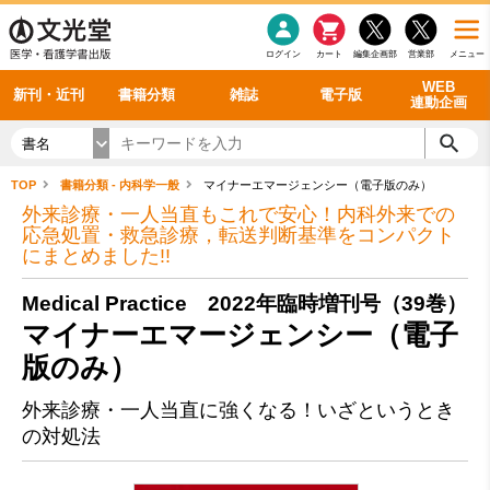
感染症
書籍「データに基づく臨床動作分析」WEB動画
老年医学
看護・介護
雑誌投稿規定
呼吸器
理学療法
電子書籍
書籍「眼手術学」WEB動画
新刊一覧
外科学一般
ログイン
カート
編集企画部
営業部
メニュー
循環器
雑誌案内・年間購読
電子雑誌
書籍「神経症候学 II 改訂第二版」 WEB動画
今後の発行予定
整形外科
最新号
バックナンバー
シリーズ一覧
WEB
新刊・近刊
書籍分類
雑誌
電子版
連動企画
書名
TOP
書籍分類 - 内科学一般
マイナーエマージェンシー（電子版のみ）
外来診療・一人当直もこれで安心！内科外来での
応急処置・救急診療，転送判断基準をコンパクト
にまとめました!!
Medical Practice 2022年臨時増刊号（39巻）
マイナーエマージェンシー（電子
版のみ）
外来診療・一人当直に強くなる！いざというとき
の対処法