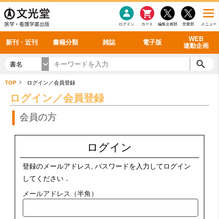
感染症
書籍「データに基づく臨床動作分析」WEB動画
老年医学
看護・介護
雑誌投稿規定
呼吸器
理学療法
電子書籍
書籍「眼手術学」WEB動画
新刊一覧
外科学一般
ログイン
カート
編集企画部
営業部
メニュー
循環器
雑誌案内・年間購読
電子雑誌
書籍「神経症候学 II 改訂第二版」 WEB動画
今後の発行予定
整形外科
最新号
バックナンバー
シリーズ一覧
WEB
新刊・近刊
書籍分類
雑誌
電子版
連動企画
書名
TOP
ログイン／会員登録
ログイン／会員登録
会員の方
ログイン
登録のメールアドレス, パスワードを入力してログイン
してください．
メールアドレス（半角）