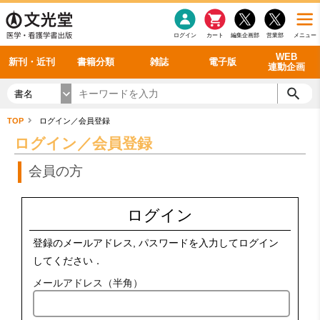
感染症
書籍「データに基づく臨床動作分析」WEB動画
老年医学
看護・介護
雑誌投稿規定
呼吸器
理学療法
電子書籍
書籍「眼手術学」WEB動画
新刊一覧
外科学一般
ログイン
カート
編集企画部
営業部
メニュー
循環器
雑誌案内・年間購読
電子雑誌
書籍「神経症候学 II 改訂第二版」 WEB動画
今後の発行予定
整形外科
最新号
バックナンバー
シリーズ一覧
WEB
新刊・近刊
書籍分類
雑誌
電子版
連動企画
書名
TOP
ログイン／会員登録
ログイン／会員登録
会員の方
ログイン
登録のメールアドレス, パスワードを入力してログイン
してください．
メールアドレス（半角）