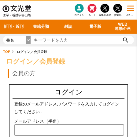
感染症
書籍「データに基づく臨床動作分析」WEB動画
老年医学
看護・介護
雑誌投稿規定
呼吸器
理学療法
電子書籍
書籍「眼手術学」WEB動画
新刊一覧
外科学一般
ログイン
カート
編集企画部
営業部
メニュー
循環器
雑誌案内・年間購読
電子雑誌
書籍「神経症候学 II 改訂第二版」 WEB動画
今後の発行予定
整形外科
最新号
バックナンバー
シリーズ一覧
WEB
新刊・近刊
書籍分類
雑誌
電子版
連動企画
書名
TOP
ログイン／会員登録
ログイン／会員登録
会員の方
ログイン
登録のメールアドレス, パスワードを入力してログイン
してください．
メールアドレス（半角）