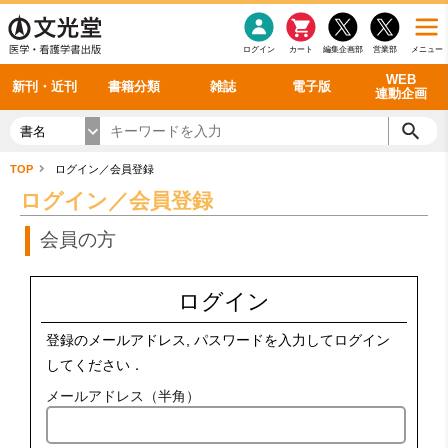
感染症
書籍「データに基づく臨床動作分析」WEB動画
老年医学
看護・介護
雑誌投稿規定
呼吸器
理学療法
電子書籍
書籍「眼手術学」WEB動画
新刊一覧
外科学一般
ログイン
カート
編集企画部
営業部
メニュー
循環器
雑誌案内・年間購読
電子雑誌
書籍「神経症候学 II 改訂第二版」 WEB動画
今後の発行予定
整形外科
最新号
バックナンバー
シリーズ一覧
WEB
新刊・近刊
書籍分類
雑誌
電子版
連動企画
書名
TOP
ログイン／会員登録
ログイン／会員登録
会員の方
ログイン
登録のメールアドレス, パスワードを入力してログイン
してください．
メールアドレス（半角）