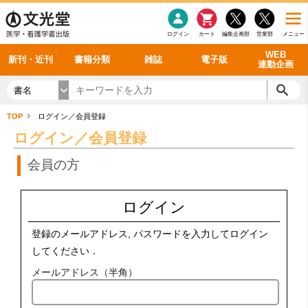
感染症
書籍「データに基づく臨床動作分析」WEB動画
老年医学
看護・介護
雑誌投稿規定
呼吸器
理学療法
電子書籍
書籍「眼手術学」WEB動画
新刊一覧
外科学一般
ログイン
カート
編集企画部
営業部
メニュー
循環器
雑誌案内・年間購読
電子雑誌
書籍「神経症候学 II 改訂第二版」 WEB動画
今後の発行予定
整形外科
最新号
バックナンバー
シリーズ一覧
WEB
新刊・近刊
書籍分類
雑誌
電子版
連動企画
書名
TOP
ログイン／会員登録
ログイン／会員登録
会員の方
ログイン
登録のメールアドレス, パスワードを入力してログイン
してください．
メールアドレス（半角）