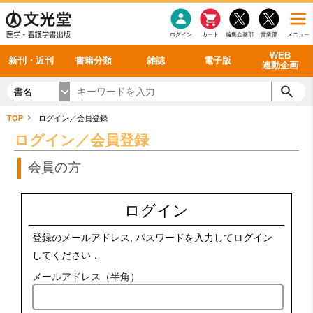
感染症
書籍「データに基づく臨床動作分析」WEB動画
老年医学
看護・介護
雑誌投稿規定
呼吸器
理学療法
電子書籍
書籍「眼手術学」WEB動画
新刊一覧
外科学一般
ログイン
カート
編集企画部
営業部
メニュー
循環器
雑誌案内・年間購読
電子雑誌
書籍「神経症候学 II 改訂第二版」 WEB動画
今後の発行予定
整形外科
最新号
バックナンバー
シリーズ一覧
WEB
新刊・近刊
書籍分類
雑誌
電子版
連動企画
書名
TOP
ログイン／会員登録
ログイン／会員登録
会員の方
ログイン
登録のメールアドレス, パスワードを入力してログイン
してください．
メールアドレス（半角）