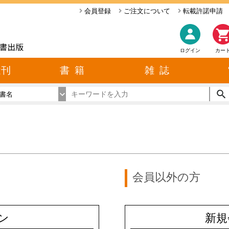
会員登録
ご注文について
転載許諾申請
ログイン
カー
近刊
書 籍
雑 誌
書名
会員以外の方
ン
新規