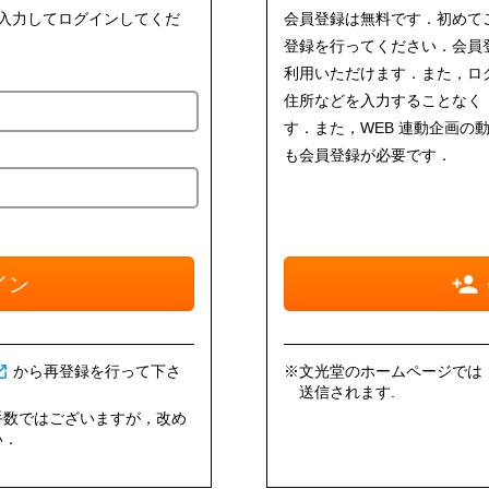
を入力してログインしてくだ
会員登録は無料です．初めて
登録を行ってください．会員
利用いただけます．また，ロ
住所などを入力することなく
す．また，WEB 連動企画の
も会員登録が必要です．
イン
n_new
から再登録を行って下さ
※文光堂のホームページでは，情
送信されます.
手数ではございますが，改め
い．