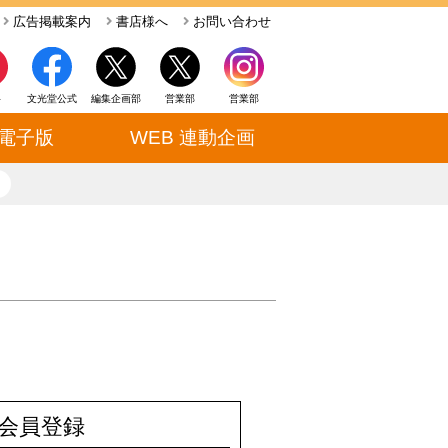
広告掲載案内
書店様へ
お問い合わせ
ト
文光堂公式
編集企画部
営業部
営業部
電子版
WEB 連動企画
close
会員登録